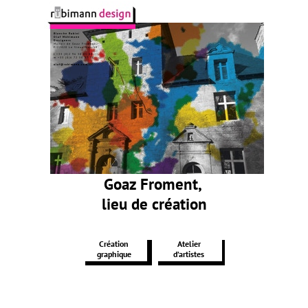
Blanche Rubini
Olaf Mühlmann
Designers
Manoir de Goaz Froment
F-22420 Le Vieux-Marché
t +33 (0)2 96 38 85 80
m +33 (0)6 72 50 87 50
olaf@rubimann.com
Goaz Froment,
lieu de création
Création
Atelier
graphique
d’artistes